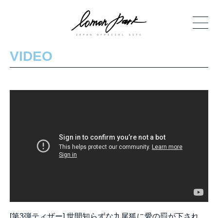
VIDEO
[第3弾ティザー] 世間知らずな九尾狐に愛の罰が下され