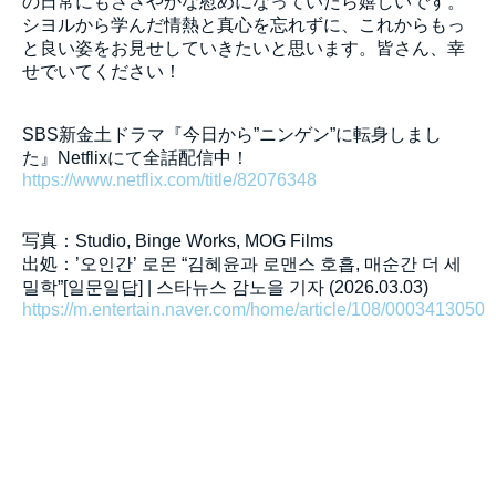
の日常にもささやかな慰めになっていたら嬉しいです。
シヨルから学んだ情熱と真心を忘れずに、これからもっ
と良い姿をお見せしていきたいと思います。皆さん、幸
せでいてください！
SBS新金土ドラマ『今日から”ニンゲン”に転身しまし
た』Netflixにて全話配信中！
https://www.netflix.com/title/82076348
写真：Studio, Binge Works, MOG Films
出処：’오인간’ 로몬 “김혜윤과 로맨스 호흡, 매순간 더 세
밀학”[일문일답] | 스타뉴스 감노을 기자 (2026.03.03)
https://m.entertain.naver.com/home/article/108/0003413050