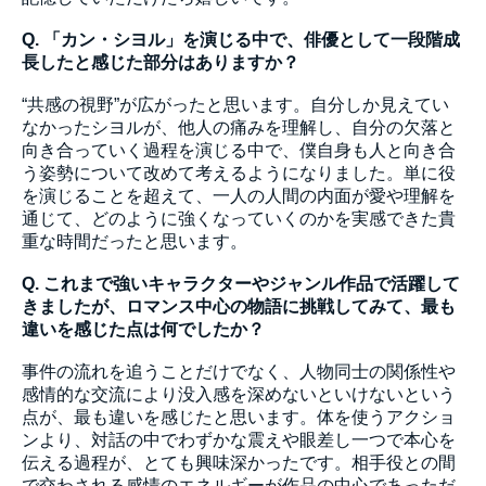
Q. 「カン・シヨル」を演じる中で、俳優として一段階成
長したと感じた部分はありますか？
“共感の視野”が広がったと思います。自分しか見えてい
なかったシヨルが、他人の痛みを理解し、自分の欠落と
向き合っていく過程を演じる中で、僕自身も人と向き合
う姿勢について改めて考えるようになりました。単に役
を演じることを超えて、一人の人間の内面が愛や理解を
通じて、どのように強くなっていくのかを実感できた貴
重な時間だったと思います。
Q. これまで強いキャラクターやジャンル作品で活躍して
きましたが、ロマンス中心の物語に挑戦してみて、最も
違いを感じた点は何でしたか？
事件の流れを追うことだけでなく、人物同士の関係性や
感情的な交流により没入感を深めないといけないという
点が、最も違いを感じたと思います。体を使うアクショ
ンより、対話の中でわずかな震えや眼差し一つで本心を
伝える過程が、とても興味深かったです。相手役との間
で交わされる感情のエネルギーが作品の中心であっただ