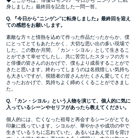
◆ここからは、俳優ロモンの『今日から“ニンゲン”に転
身しました』最終回を記念した一問一答。
Q. 『今日から“ニンゲン”に転身しました』最終回を迎え
ての感想をお願いします。
素敵な方々と情熱を込めて作った作品だったからか、僕
にとってとてもあたたかく、大切な思い出の多い現場で
した。この数か月間、「カン・シヨル」として生きるこ
とができて幸せでしたし、共に苦労したスタッフの方々
と俳優の皆さんのおかげで、僕もより成長することがで
きたと思います。終わってしまうのは名残惜しい気持ち
も大きいですが、視聴者の皆さんがたくさん愛してくだ
さったおかげで、気持ちよく締めくくることができまし
た。
Q. 「カン・シヨル」という人物を演じて、個人的に気に
入っているシーンやセリフがあったら教えてください。
個人的には、亡くなった祖母と再会するシーンがとても
印象に残っています。シヨルが、華やかさや成功の中で
生きているうちに忘れていた、あるいはあえて目を背け