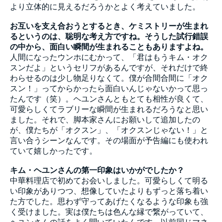
より立体的に見えるだろうかとよく考えていました。
お互いを支え合おうとするとき、ケミストリーが生まれ
るというのは、聡明な考え方ですね。そうした試行錯誤
の中から、面白い瞬間が生まれることもありますよね。
人間になったウンホにむかって、「君はもうキム・オク
スンだよ」というセリフがあるんですが、それだけで終
わらせるのは少し物足りなくて。僕が合間合間に「オク
スン！」ってからかったら面白いんじゃないかって思っ
たんです（笑）。ヘユンさんともとても相性が良くて、
可愛らしくてラブリーな瞬間が生まれるだろうなと思い
ました。それで、脚本家さんにお願いして追加したの
が、僕たちが「オクスン」、「オクスンじゃない！」と
言い合うシーンなんです。その場面が予告編にも使われ
ていて嬉しかったです。
キム・ヘユンさんの第一印象はいかがでしたか？
中華料理店で初めてお会いしました。可愛らしくて明る
い印象がありつつ、想像していたよりもずっと落ち着い
た方でした。思わず守ってあげたくなるような印象も強
く受けました。実は僕たちは色んな縁で繋がっていて、