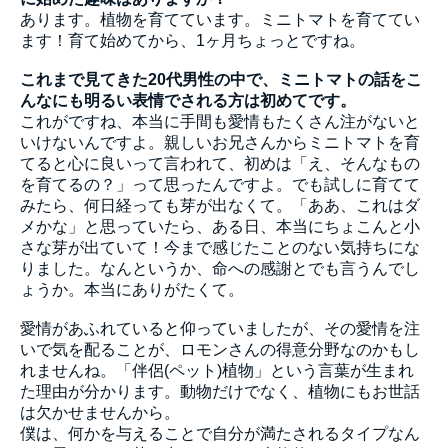
あります。植物を育てています。ミニトマトを育ててい
ます！育て始めてから、1ヶ月ちょっとですね。
これまで見てきた20代男性の中で、ミニトマトの話をこ
んなにも明るい表情でされる方は初めてです。
これがですね、本当に手間も愛情もたくさん注がないと
いけないんですよ。親しいお兄さんからミニトマトを育
てると心に良いって言われて、初めは「え、そんなもの
を育てるの？」って思ったんですよ。でも試しに育てて
みたら、何日経っても芽が出なくて。「ああ、これはダ
メかな」と思っていたら、ある日、本当にちょこんと小
さな芽が出ていて！今まで感じたことのない気持ちにな
りました。なんというか、命への感謝とでも言うんでし
ょうか。本当にありがたくて。
愛情があふれていると仰っていましたが、その愛情を注
いで気を配ることが、ロモンさんの得意分野なのかもし
れませんね。「伴侶(ペット)植物」という言葉が生まれ
た理由が分かります。動物だけでなく、植物にもお世話
は欠かせませんから。
僕は、何かを与えることで自分が満たされるタイプなん