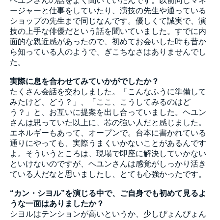
ヘユンさんの話をよく聞いていたんです。以前同じマネ
ージャーと仕事をしていたり、演技の先生や通っている
ショップの先生まで同じなんです。優しくて誠実で、演
技の上手な俳優だという話を聞いていました。すでに内
面的な親近感があったので、初めてお会いした時も昔か
ら知っている人のようで、ぎこちなさはありませんでし
た。
実際に息を合わせてみていかがでしたか？
たくさん会話を交わしました。「こんなふうに準備して
みたけど、どう？」、「ここ、こうしてみるのはど
う？」と、お互いに提案を出し合っていました。ヘユン
さんは思っていた以上に、芯の強い人だと感じました。
エネルギーもあって、オープンで。台本に書かれている
通りにやっても、実際うまくいかないことがあるんです
よ。そういうところは、現場で即座に解決していかない
といけないのですが、ヘユンさんは感覚がしっかり活き
ている人だなと思いましたし、とても心強かったです。
“カン・シヨル”を演じる中で、ご自身でも初めて見るよ
うな一面はありましたか？
シヨルはテンションが高いというか、少しぴょんぴょん