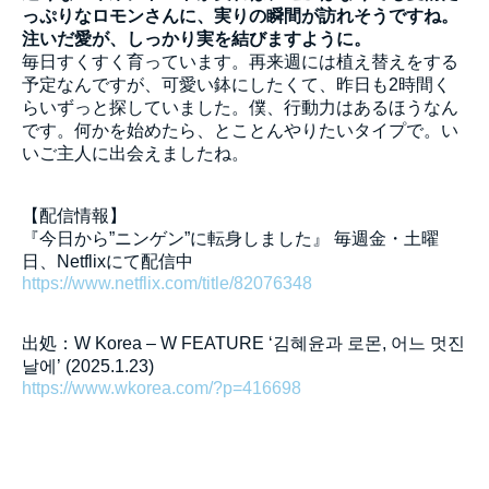
っぷりなロモンさんに、実りの瞬間が訪れそうですね。
注いだ愛が、しっかり実を結びますように。
毎日すくすく育っています。再来週には植え替えをする
予定なんですが、可愛い鉢にしたくて、昨日も2時間く
らいずっと探していました。僕、行動力はあるほうなん
です。何かを始めたら、とことんやりたいタイプで。い
いご主人に出会えましたね。
【配信情報】
『今日から”ニンゲン”に転身しました』 毎週金・土曜
日、Netflixにて配信中
https://www.netflix.com/title/82076348
出処：W Korea – W FEATURE ‘김혜윤과 로몬, 어느 멋진
날에’ (2025.1.23)
https://www.wkorea.com/?p=416698