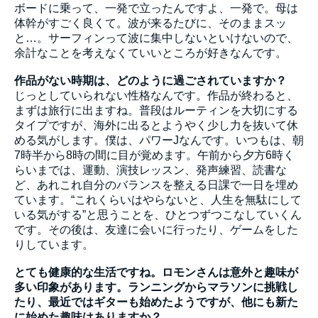
ボードに乗って、一発で立ったんですよ、一発で。母は
体幹がすごく良くて。波が来るたびに、そのままスッ
と…。サーフィンって波に集中しないといけないので、
余計なことを考えなくていいところが好きなんです。
作品がない時期は、どのように過ごされていますか？
じっとしていられない性格なんです。作品が終わると、
まずは旅行に出ますね。普段はルーティンを大切にする
タイプですが、海外に出るとようやく少し力を抜いて休
める気がします。僕は、パワーJなんです。いつもは、朝
7時半から8時の間に目が覚めます。午前から夕方6時く
らいまでは、運動、演技レッスン、発声練習、読書な
ど、あれこれ自分のバランスを整える日課で一日を埋め
ています。“これくらいはやらないと、人生を無駄にして
いる気がする”と思うことを、ひとつずつこなしていくん
です。その後は、友達に会いに行ったり、ゲームをした
りしています。
とても健康的な生活ですね。ロモンさんは意外と趣味が
多い印象があります。ランニングからマラソンに挑戦し
たり、最近ではギターも始めたようですが、他にも新た
に始めた趣味はありますか？