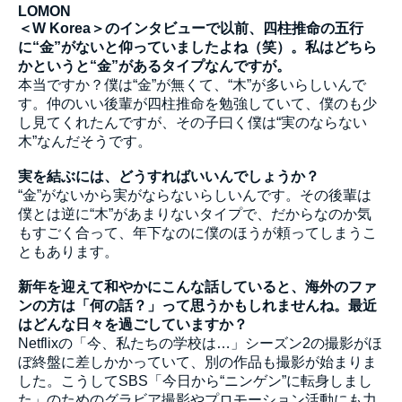
LOMON
＜W Korea＞のインタビューで以前、四柱推命の五行
に“金”がないと仰っていましたよね（笑）。私はどちら
かというと“金”があるタイプなんですが。
本当ですか？僕は“金”が無くて、“木”が多いらしいんで
す。仲のいい後輩が四柱推命を勉強していて、僕のも少
し見てくれたんですが、その子曰く僕は“実のならない
木”なんだそうです。
実を結ぶには、どうすればいいんでしょうか？
“金”がないから実がならないらしいんです。その後輩は
僕とは逆に“木”があまりないタイプで、だからなのか気
もすごく合って、年下なのに僕のほうが頼ってしまうこ
ともあります。
新年を迎えて和やかにこんな話していると、海外のファ
ンの方は「何の話？」って思うかもしれませんね。最近
はどんな日々を過ごしていますか？
Netflixの「今、私たちの学校は…」シーズン2の撮影がほ
ぼ終盤に差しかかっていて、別の作品も撮影が始まりま
した。こうしてSBS「今日から“ニンゲン”に転身しまし
た」のためのグラビア撮影やプロモーション活動にも力