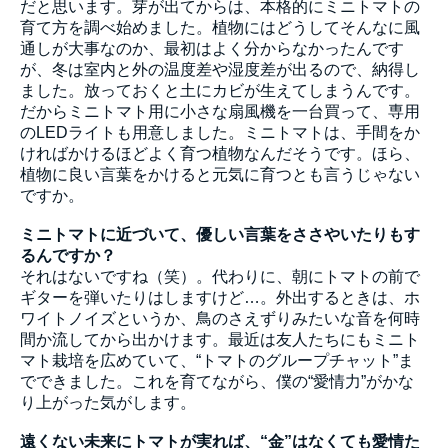
だと思います。芽が出てからは、本格的にミニトマトの
育て方を調べ始めました。植物にはどうしてそんなに風
通しが大事なのか、最初はよく分からなかったんです
が、冬は室内と外の温度差や湿度差が出るので、納得し
ました。放っておくと土にカビが生えてしまうんです。
だからミニトマト用に小さな扇風機を一台買って、専用
のLEDライトも用意しました。ミニトマトは、手間をか
ければかけるほどよく育つ植物なんだそうです。ほら、
植物に良い言葉をかけると元気に育つとも言うじゃない
ですか。
ミニトマトに近づいて、優しい言葉をささやいたりもす
るんですか？
それはないですね（笑）。代わりに、朝にトマトの前で
ギターを弾いたりはしますけど…。外出するときは、ホ
ワイトノイズというか、鳥のさえずりみたいな音を何時
間か流してから出かけます。最近は友人たちにもミニト
マト栽培を広めていて、“トマトのグループチャット”ま
でできました。これを育てながら、僕の“愛情力”がかな
り上がった気がします。
遠くない未来にトマトが実れば、“金”はなくても愛情た