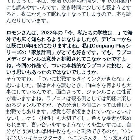
てしまって。本は、現場での待ち時間や、車での移動中
にも読みやすいんです。空き時間に少しでも寝ようとす
ると、夜にかえって眠れなくなってしまうので、本を読
んだりしています。
ロモンさんは、2022年の「今、私たちの学校は…」で海
外でも広く知られるようになりましたが、デビューから
は既に10年ほどになりますよね。私はCoupang Playシ
リーズの「家族計画」がとても好きです。でも、ラブコ
メディジャンルは意外と挑戦されてこなかったですよ
ね。今回の作品で、ついに本格的なラブコメに挑む、と
いう思いもあったのではないでしょうか。
そうですね。「ついに挑戦するタイミングがきたな」と
思いました。僕は台本を読むとき、面白さを何よりも大
事にしているんです。面白さって、ジャンルごとに性質
が違いますよね。ラブコメは観る側としては気軽に楽し
めるジャンルですが、その分演じる側にとっては難しい
挑戦でもあります。感覚も研ぎ澄まされていないといけ
ないし、ケミ（相性）も大切ですし、色々な要素が求め
られます。言い合いをするようなケミを生かすには、自
分がどう演じれば相手役をもっと刺激できるのか、“ウン
ホ”というキャラクターを、ヘユンさんを、どう支えれば