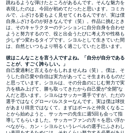
跳ねるような弾けたところがあるんです。そんな魅力を
表現したのは、今回が初めてだったと思います。コミカ
ルで、ふざける姿もよく見せてくれるんですが、実は僕
自身ふざけるのが好きなんです（笑）。作品に挑むとき
は、そのキャラクターのテンションに自分自身を合わせ
ようと努力するので、役と出会うたびに考え方や性格も
少しずつ変わるタイプです。シヨルとして生きていた間
は、自然といつもより明るく過ごしていたと思います。
彼はこんなことを言う人ですよね。「自分が自分である
ことが、すごく誇らしい。」
自己愛過剰と言えるかもしれませんね（笑）。僕は、そ
うした自己愛や自信は実力があってこそ生まれるものだ
と思っています。シヨルは、その分血のにじむ努力で実
力を積み上げて、勝ち取ってきたから自己愛が“全開”な
んだと思います。シヨルはサッカー選手ですが、ただの
選手ではなくグローバルスターなんです。実は僕は球技
があまり得意ではなくて。まずはボールと仲良くなるこ
とから始めようと、サッカーの先生に週5回も会って指
導してもらいました。サッカーファンの方々を思い浮か
べながら、カン・シヨルというレベルの選手にふさわし
い表現をするためには、それくらい努力する必要があり